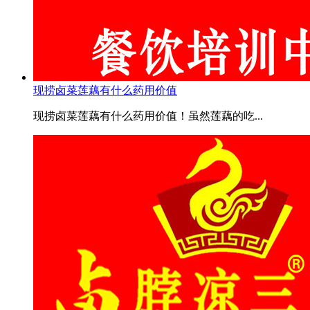
现捞卤菜莲藕有什么药用价值
现捞卤菜莲藕有什么药用价值！虽然莲藕的吃...