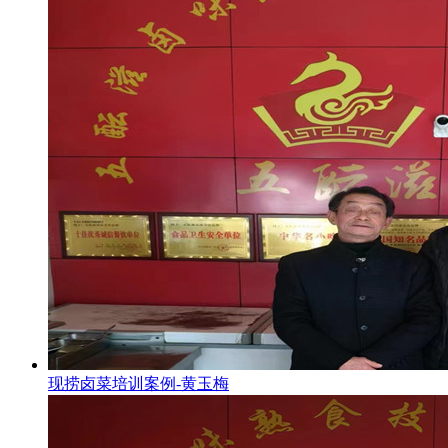
现捞卤菜培训案例-黄玉梅