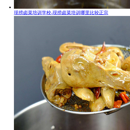
现捞卤菜培训学校-现捞卤菜培训哪里比较正宗