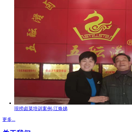
现捞卤菜培训案例-江焕娣
更多...