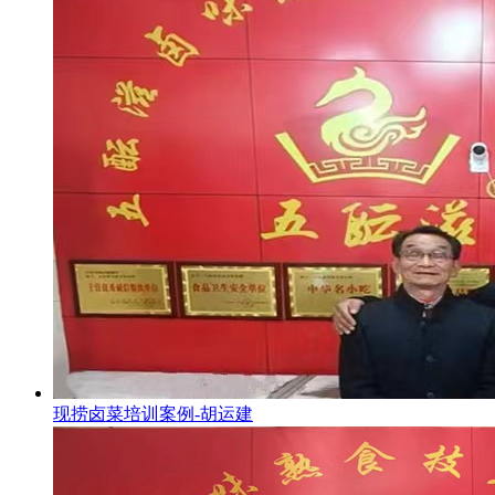
现捞卤菜培训案例-胡运建