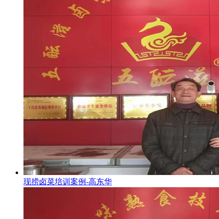
现捞卤菜培训案例-高东华