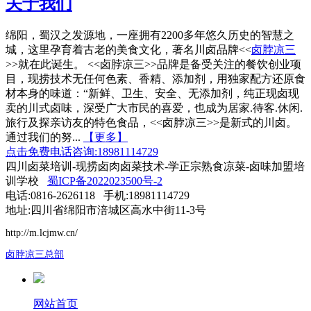
关于我们
绵阳，蜀汉之发源地，一座拥有2200多年悠久历史的智慧之
城，这里孕育着古老的美食文化，著名川卤品牌<<
卤脖凉三
>>就在此诞生。 <<卤脖凉三>>品牌是备受关注的餐饮创业项
目，现捞技术无任何色素、香精、添加剂，用独家配方还原食
材本身的味道：“新鲜、卫生、安全、无添加剂，纯正现卤现
卖的川式卤味，深受广大市民的喜爱，也成为居家.待客.休闲.
旅行及探亲访友的特色食品，<<卤脖凉三>>是新式的川卤。
通过我们的努...
【更多】
点击免费电话咨询:18981114729
四川卤菜培训-现捞卤肉卤菜技术-学正宗熟食凉菜-卤味加盟培
训学校
蜀ICP备2022023500号-2
电话:0816-2626118 手机:18981114729
地址:四川省绵阳市涪城区高水中街11-3号
http://m.lcjmw.cn/
卤脖凉三总部
网站首页