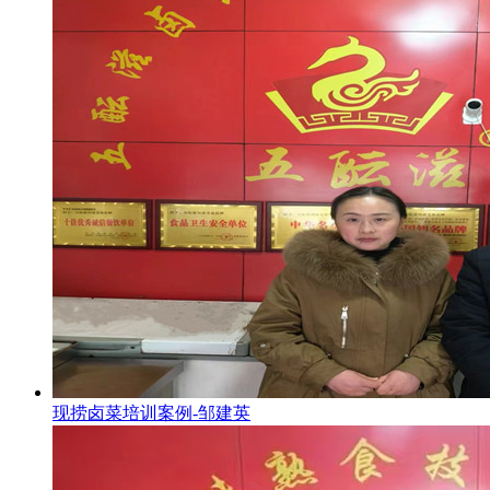
现捞卤菜培训案例-邹建英