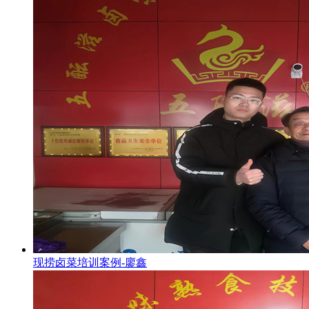
现捞卤菜培训案例-廖鑫