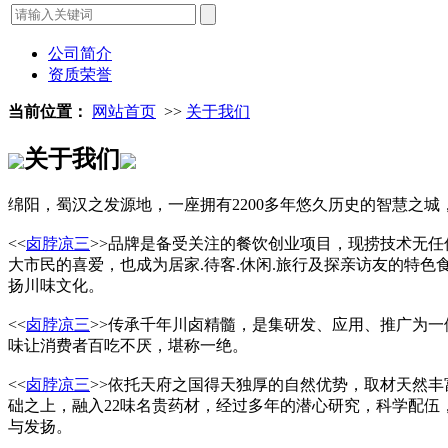
公司简介
资质荣誉
当前位置：
网站首页
>>
关于我们
关于我们
绵阳，蜀汉之发源地，一座拥有2200多年悠久历史的智慧之城
<<
卤脖凉三
>>品牌是备受关注的餐饮创业项目，现捞技术无
大市民的喜爱，也成为居家.待客.休闲.旅行及探亲访友的特色食
扬川味文化。
<<
卤脖凉三
>>传承千年川卤精髓，是集研发、应用、推广为
味让消费者百吃不厌，堪称一绝。
<<
卤脖凉三
>>依托天府之国得天独厚的自然优势，取材天然丰
础之上，融入22味名贵药材，经过多年的潜心研究，科学配
与发扬。