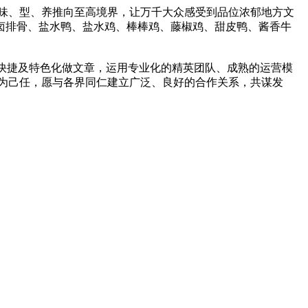
、味、型、养推向至高境界，让万千大众感受到品位浓郁地方文
卤排骨、盐水鸭、盐水鸡、棒棒鸡、藤椒鸡、甜皮鸭、酱香牛
、快捷及特色化做文章，运用专业化的精英团队、成熟的运营模
化为己任，愿与各界同仁建立广泛、良好的合作关系，共谋发