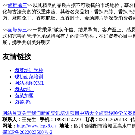
<<
卤脖凉三
>>以其精良的品质占据不可动摇的市场地位，慕
化与古法美食的双重体验。其著名菜品如：香辣鸭脖、香辣鸭
肉、麻辣兔丁、香辣脆肠、五香肘子、金汤肺片等深受消费者
<<
卤脖凉三
>>一贯秉承“诚实守信、结果导向、客户至上、
式和完善的管理体系保持强有力的竞争势头，在消费者心目中树
展，携手共创美好明天！
友情链接
卤菜培训学校
现捞卤菜培训
网站地图XML
卤肉培训
卤菜加盟
卤菜培训
网站首页
关于我们
新闻资讯
培训项目
中药大全
卤菜经验
学员案
联系人：
王先生
手机：
18981114729
电话：
0816-2626118
网址：
http://www.lcpx8.cn
地址：
四川省绵阳市涪城区高水中街1
蜀ICP备2022023500号-2