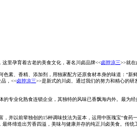
，这里孕育着古老的美食文化，著名川卤品牌<<
卤脖凉三
>>就
任何色素、香精、添加剂，用独家配方还原食材本身的味道：“新
品，<<
卤脖凉三
>>是新式的川卤。通过我们的努力和精心的研发
一体的专业化熟食连锁企业，其独特的风味已香飘海内外。最为经
富，并以前辈独创的15种调味技法为蓝本，运用中医瑰宝“食药
伍，最终缔造出芳香四溢，美味与健康并存的纯正川卤美食。传统