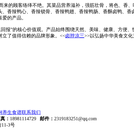
名而来的顾客络绎不绝。其菜品营养滋补，强筋壮骨，将色、香
头、香辣鸭心、香辣锁骨、香辣鸭翅、香辣鸭肠、香酥卤鸭、香
喜爱的产品。
感恩回报”的核心价值观。产品始终围绕天然、美味、健康、方便
立了值得信赖的品牌形象。<<
卤脖凉三
>>以弘扬中华美食文
例
养生食谱
联系我们
传真：
18981114729
邮件：
2319183251@qq.com
1-3号