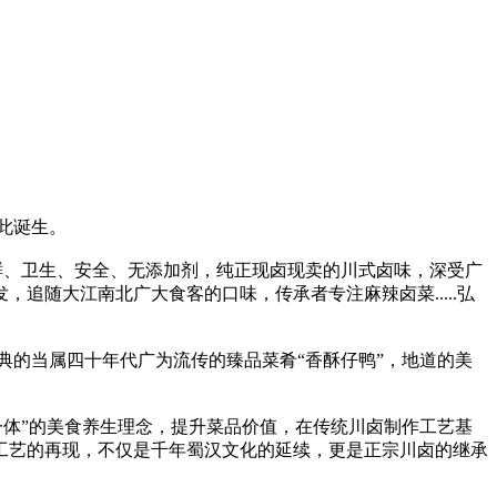
在此诞生。
鲜、卫生、安全、无添加剂，纯正现卤现卖的川式卤味，深受广
，追随大江南北广大食客的口味，传承者专注麻辣卤菜.....弘
典的当属四十年代广为流传的臻品菜肴“香酥仔鸭”，地道的美
一体”的美食养生理念，提升菜品价值，在传统川卤制作工艺基
工艺的再现，不仅是千年蜀汉文化的延续，更是正宗川卤的继承