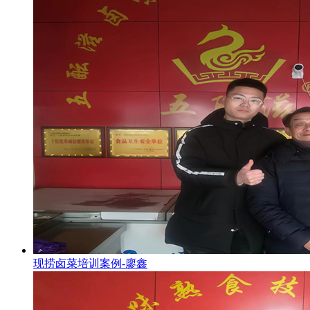
现捞卤菜培训案例-廖鑫