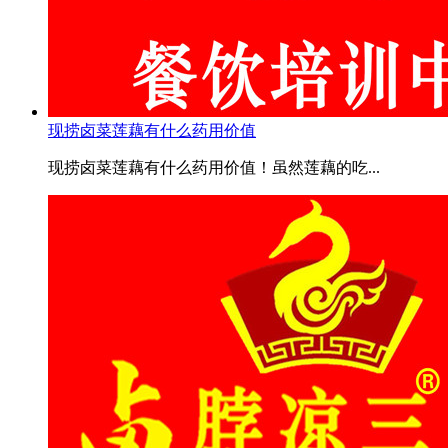
现捞卤菜莲藕有什么药用价值
现捞卤菜莲藕有什么药用价值！虽然莲藕的吃...