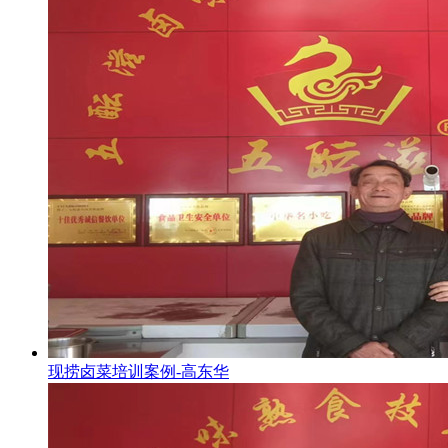
现捞卤菜培训案例-高东华