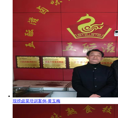
现捞卤菜培训案例-黄玉梅