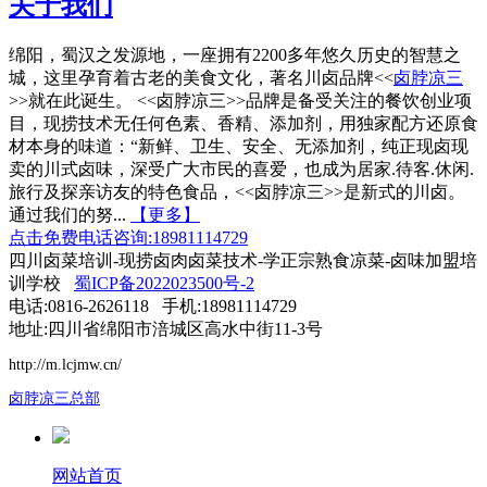
关于我们
绵阳，蜀汉之发源地，一座拥有2200多年悠久历史的智慧之
城，这里孕育着古老的美食文化，著名川卤品牌<<
卤脖凉三
>>就在此诞生。 <<卤脖凉三>>品牌是备受关注的餐饮创业项
目，现捞技术无任何色素、香精、添加剂，用独家配方还原食
材本身的味道：“新鲜、卫生、安全、无添加剂，纯正现卤现
卖的川式卤味，深受广大市民的喜爱，也成为居家.待客.休闲.
旅行及探亲访友的特色食品，<<卤脖凉三>>是新式的川卤。
通过我们的努...
【更多】
点击免费电话咨询:18981114729
四川卤菜培训-现捞卤肉卤菜技术-学正宗熟食凉菜-卤味加盟培
训学校
蜀ICP备2022023500号-2
电话:0816-2626118 手机:18981114729
地址:四川省绵阳市涪城区高水中街11-3号
http://m.lcjmw.cn/
卤脖凉三总部
网站首页