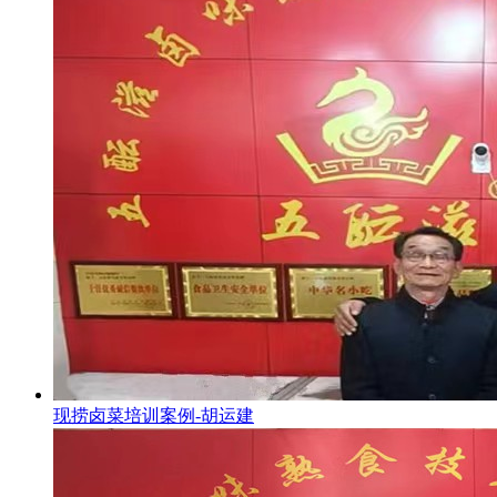
现捞卤菜培训案例-胡运建