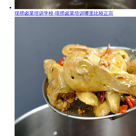
现捞卤菜培训学校-现捞卤菜培训哪里比较正宗