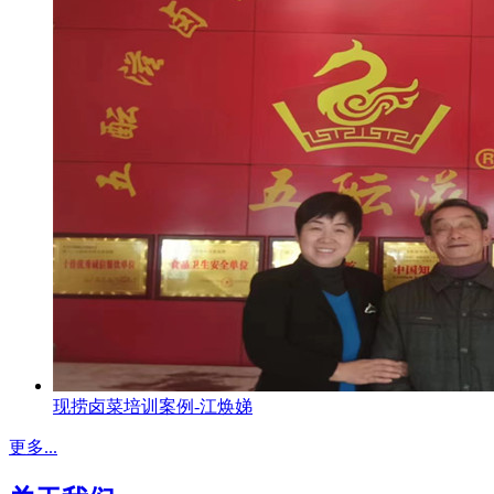
现捞卤菜培训案例-江焕娣
更多...