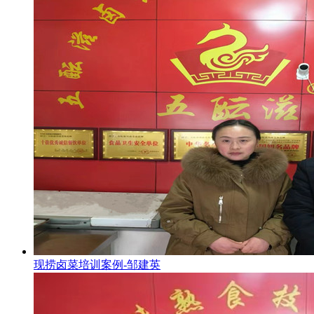
现捞卤菜培训案例-邹建英