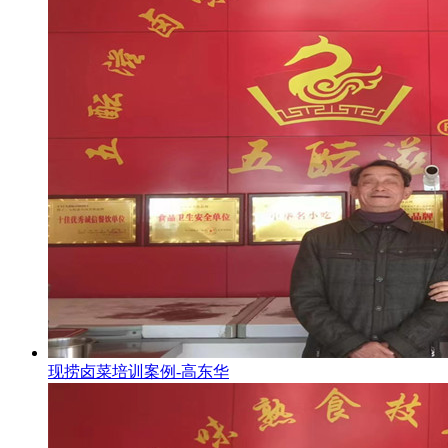
现捞卤菜培训案例-高东华