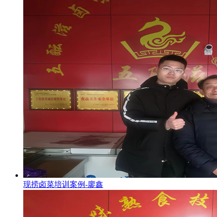
现捞卤菜培训案例-廖鑫