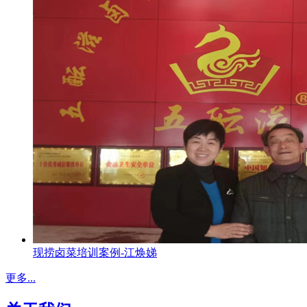
现捞卤菜培训案例-江焕娣
更多...