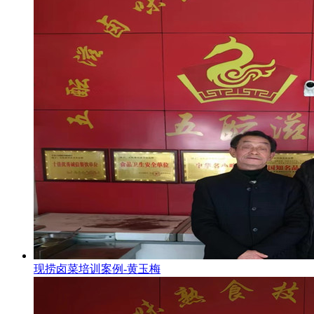
现捞卤菜培训案例-黄玉梅