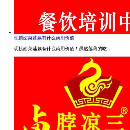
现捞卤菜莲藕有什么药用价值
现捞卤菜莲藕有什么药用价值！虽然莲藕的吃...