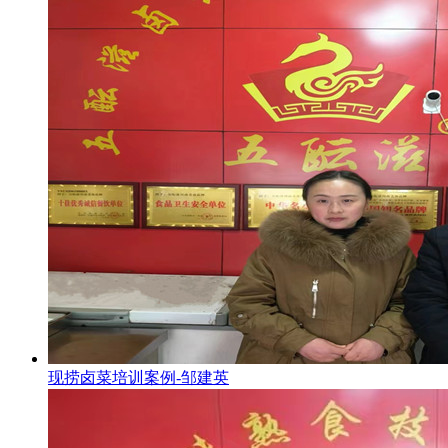
现捞卤菜培训案例-邹建英