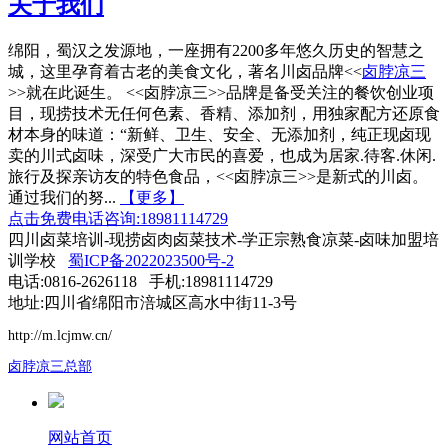
关于我们
绵阳，蜀汉之发源地，一座拥有2200多年悠久历史的智慧之
城，这里孕育着古老的美食文化，著名川卤品牌<<
卤脖凉三
>>就在此诞生。 <<卤脖凉三>>品牌是备受关注的餐饮创业项
目，现捞技术无任何色素、香精、添加剂，用独家配方还原食
材本身的味道：“新鲜、卫生、安全、无添加剂，纯正现卤现
卖的川式卤味，深受广大市民的喜爱，也成为居家.待客.休闲.
旅行及探亲访友的特色食品，<<卤脖凉三>>是新式的川卤。
通过我们的努...
【更多】
点击免费电话咨询:18981114729
四川卤菜培训-现捞卤肉卤菜技术-学正宗熟食凉菜-卤味加盟培
训学校
蜀ICP备2022023500号-2
电话:0816-2626118 手机:18981114729
地址:四川省绵阳市涪城区高水中街11-3号
http://m.lcjmw.cn/
卤脖凉三总部
网站首页