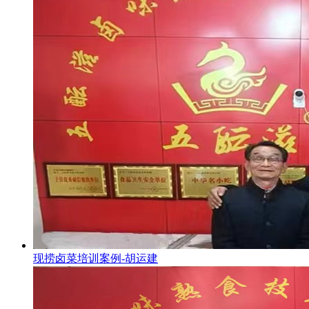
现捞卤菜培训案例-胡运建