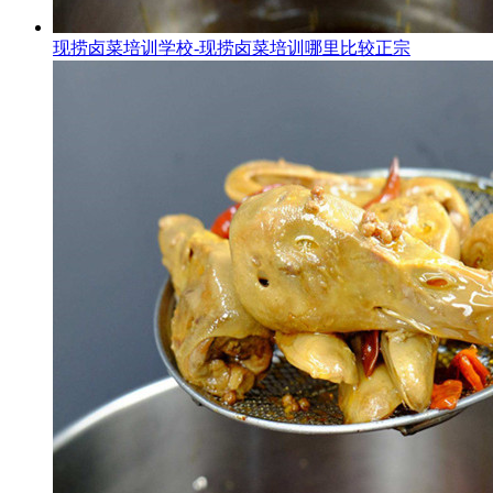
现捞卤菜培训学校-现捞卤菜培训哪里比较正宗