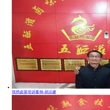
现捞卤菜培训案例-胡运建