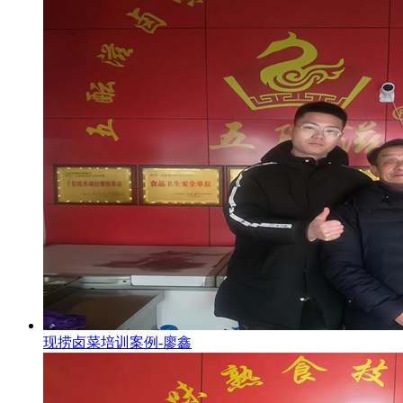
现捞卤菜培训案例-廖鑫