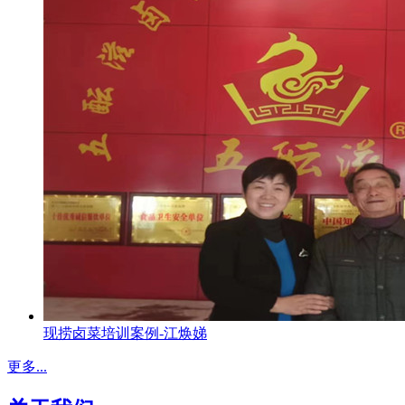
现捞卤菜培训案例-江焕娣
更多...