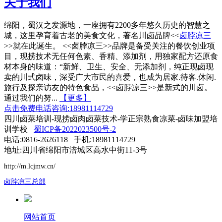
关于我们
绵阳，蜀汉之发源地，一座拥有2200多年悠久历史的智慧之
城，这里孕育着古老的美食文化，著名川卤品牌<<
卤脖凉三
>>就在此诞生。 <<卤脖凉三>>品牌是备受关注的餐饮创业项
目，现捞技术无任何色素、香精、添加剂，用独家配方还原食
材本身的味道：“新鲜、卫生、安全、无添加剂，纯正现卤现
卖的川式卤味，深受广大市民的喜爱，也成为居家.待客.休闲.
旅行及探亲访友的特色食品，<<卤脖凉三>>是新式的川卤。
通过我们的努...
【更多】
点击免费电话咨询:18981114729
四川卤菜培训-现捞卤肉卤菜技术-学正宗熟食凉菜-卤味加盟培
训学校
蜀ICP备2022023500号-2
电话:0816-2626118 手机:18981114729
地址:四川省绵阳市涪城区高水中街11-3号
http://m.lcjmw.cn/
卤脖凉三总部
网站首页