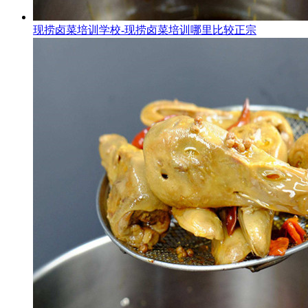
现捞卤菜培训学校-现捞卤菜培训哪里比较正宗