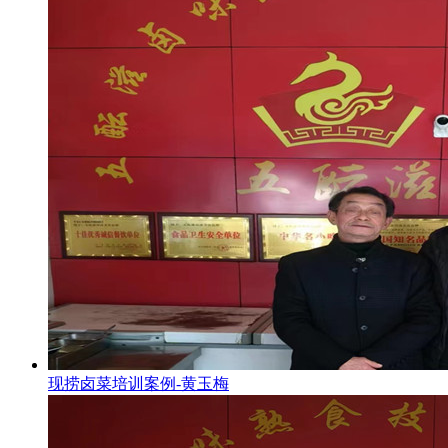
现捞卤菜培训案例-黄玉梅