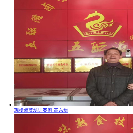
现捞卤菜培训案例-高东华