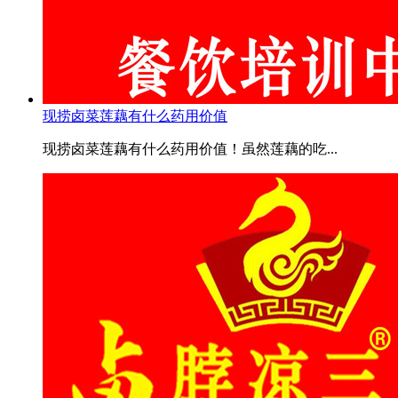
现捞卤菜莲藕有什么药用价值
现捞卤菜莲藕有什么药用价值！虽然莲藕的吃...