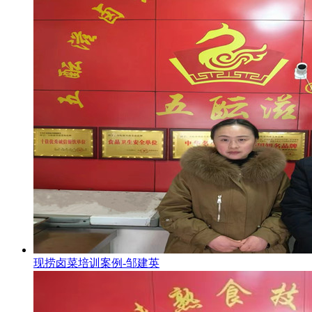
现捞卤菜培训案例-邹建英