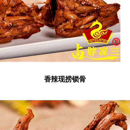
香辣现捞锁骨