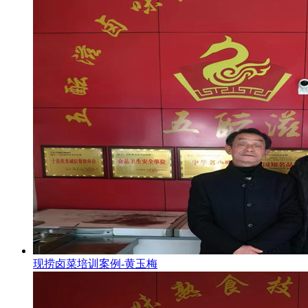
现捞卤菜培训案例-黄玉梅