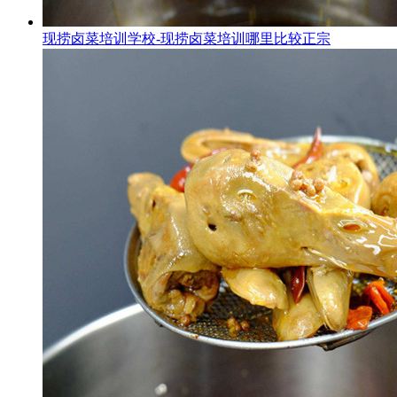
现捞卤菜培训学校-现捞卤菜培训哪里比较正宗