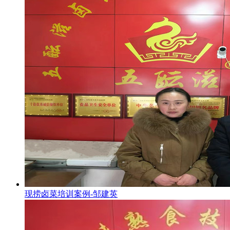
现捞卤菜培训案例-邹建英