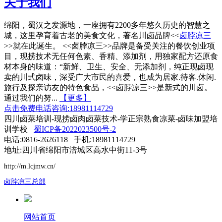
关于我们
绵阳，蜀汉之发源地，一座拥有2200多年悠久历史的智慧之
城，这里孕育着古老的美食文化，著名川卤品牌<<
卤脖凉三
>>就在此诞生。 <<卤脖凉三>>品牌是备受关注的餐饮创业项
目，现捞技术无任何色素、香精、添加剂，用独家配方还原食
材本身的味道：“新鲜、卫生、安全、无添加剂，纯正现卤现
卖的川式卤味，深受广大市民的喜爱，也成为居家.待客.休闲.
旅行及探亲访友的特色食品，<<卤脖凉三>>是新式的川卤。
通过我们的努...
【更多】
点击免费电话咨询:18981114729
四川卤菜培训-现捞卤肉卤菜技术-学正宗熟食凉菜-卤味加盟培
训学校
蜀ICP备2022023500号-2
电话:0816-2626118 手机:18981114729
地址:四川省绵阳市涪城区高水中街11-3号
http://m.lcjmw.cn/
卤脖凉三总部
网站首页