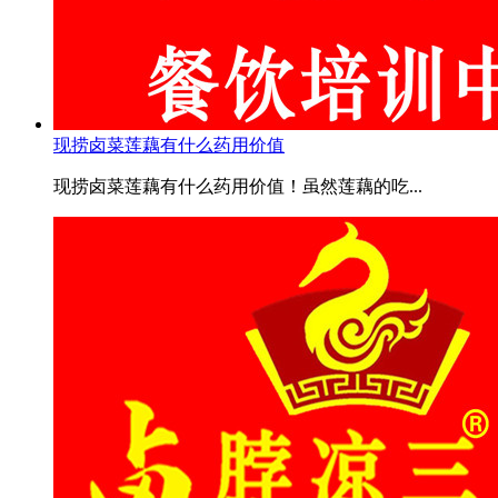
现捞卤菜莲藕有什么药用价值
现捞卤菜莲藕有什么药用价值！虽然莲藕的吃...