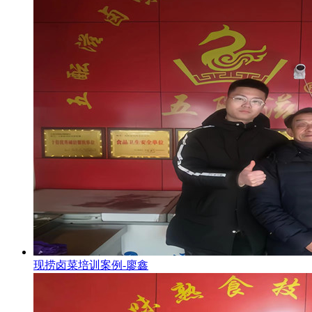
现捞卤菜培训案例-廖鑫