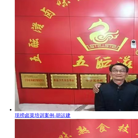
现捞卤菜培训案例-胡运建