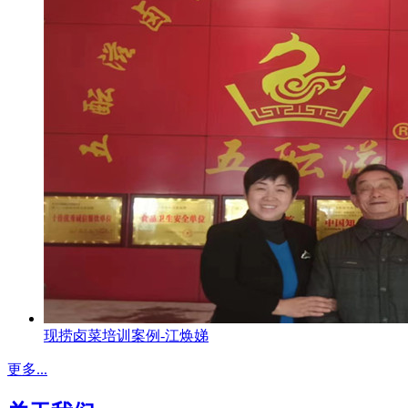
现捞卤菜培训案例-江焕娣
更多...