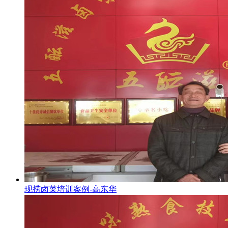
现捞卤菜培训案例-高东华